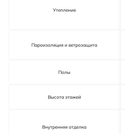
С
не
Утепление
у
Пароизоляция и ветрозащита
Полы
Высота этажей
О
Внутренняя отделка
(к