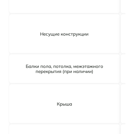
Осн
Несущие конструкции
Уко
Балки пола, потолка, межэтажного
перекрытия (при наличии)
г
Крыша