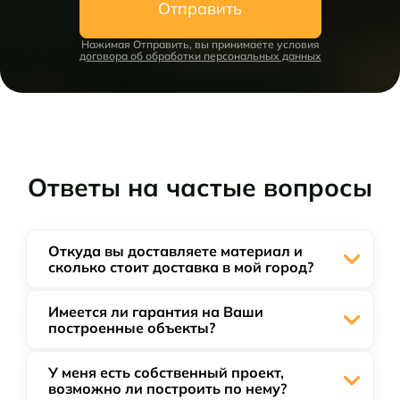
Отправить
Нажимая Отправить, вы принимаете условия
договора об обработки персональных данных
Ответы на частые вопросы
Откуда вы доставляете материал и
сколько стоит доставка в мой город?
Имеется ли гарантия на Ваши
Мы доставляем бани из прямиком с
построенные объекты?
нашей базы производства из г. Пестово.
Во все проекты включена бесплатная
доставка на расстояние 500 км. Если Вы
У меня есть собственный проект,
Да, на все построенные объекты
находитесь за радиусом доставки, то
возможно ли построить по нему?
распространяется индивидуальная